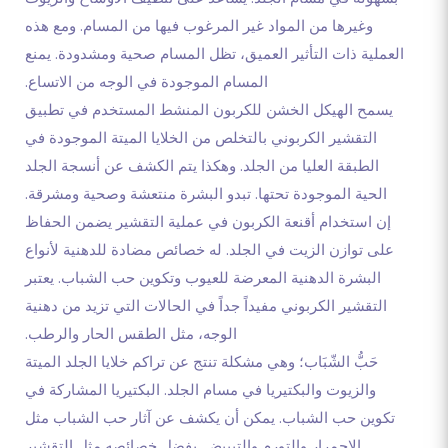
وغيرها من المواد غير المرغوب فيها من المسام. ومع هذه
العملية ذات التأثير العميق، تظل المسام صحية ومشدودة. يمنع
المسام الموجودة في الوجه من الاتساع.
يسمح الهيكل الخشن للكربون المنشط المستخدم في تطبيق
التقشير الكربوني بالتخلص من الخلايا الميتة الموجودة في
الطبقة العليا من الجلد. وهكذا يتم الكشف عن أنسجة الجلد
الحية الموجودة تحتها. تبدو البشرة منتعشة وصحية ومشرقة.
إن استخدام أقنعة الكربون في عملية التقشير يضمن الحفاظ
على توازن الزيت في الجلد. له خصائص مضادة للدهنية لأنواع
البشرة الدهنية المعرضة للعيوب وتكوين حب الشباب. يعتبر
التقشير الكربوني مفيداً جداً في الحالات التي تزيد من دهنية
الوجه، مثل الطقس الحار والرطب.
حَبُّ الشّبَاب؛ وهي مشكلة تنتج عن تراكم خلايا الجلد الميتة
والزيوت والبكتيريا في مسام الجلد. البكتيريا المشاركة في
تكوين حب الشباب. يمكن أن يكشف عن آثار حب الشباب مثل
الاحمرار والتورم والتبييض. بفضل خصائصه مثل التقشير