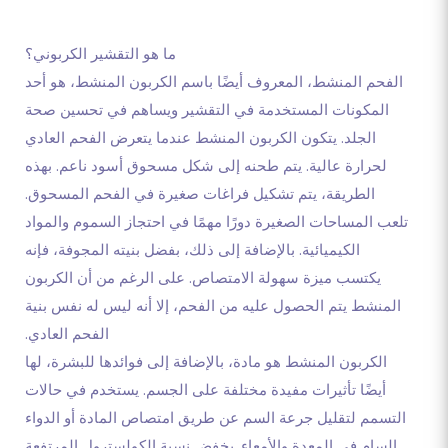
ما هو التقشير الكربوني؟
الفحم المنشط، المعروف أيضًا باسم الكربون المنشط، هو أحد
المكونات المستخدمة في التقشير ويساهم في تحسين صحة
الجلد. يتكون الكربون المنشط عندما يتعرض الفحم العادي
لحرارة عالية. يتم طحنه إلى شكل مسحوق أسود ناعم. بهذه
الطريقة، يتم تشكيل فراغات صغيرة في الفحم المسحوق.
تلعب المساحات الصغيرة دورًا مهمًا في احتجاز السموم والمواد
الكيميائية. بالإضافة إلى ذلك، بفضل بنيته المجوفة، فإنه
يكتسب ميزة سهولة الامتصاص. على الرغم من أن الكربون
المنشط يتم الحصول عليه من الفحم، إلا أنه ليس له نفس بنية
الفحم العادي.
الكربون المنشط هو مادة، بالإضافة إلى فوائدها للبشرة، لها
أيضًا تأثيرات مفيدة مختلفة على الجسم. يستخدم في حالات
التسمم لتقليل جرعة السم عن طريق امتصاص المادة أو الدواء
السام في المعدة والأمعاء. يخفض نسبة الكولسترول المرتفعة