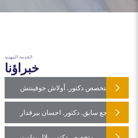
الخدمة المهنية
خبراؤنا
متخصص دكتور. أولاش جوفينتش
مرجع سابق. دكتور. احسان بيرقدار
متخصص دكتور. بلال بولوت