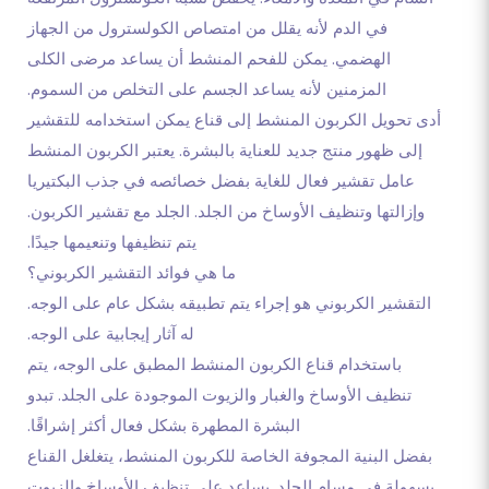
في الدم لأنه يقلل من امتصاص الكولسترول من الجهاز
الهضمي. يمكن للفحم المنشط أن يساعد مرضى الكلى
المزمنين لأنه يساعد الجسم على التخلص من السموم.
أدى تحويل الكربون المنشط إلى قناع يمكن استخدامه للتقشير
إلى ظهور منتج جديد للعناية بالبشرة. يعتبر الكربون المنشط
عامل تقشير فعال للغاية بفضل خصائصه في جذب البكتيريا
وإزالتها وتنظيف الأوساخ من الجلد. الجلد مع تقشير الكربون.
يتم تنظيفها وتنعيمها جيدًا.
ما هي فوائد التقشير الكربوني؟
التقشير الكربوني هو إجراء يتم تطبيقه بشكل عام على الوجه.
له آثار إيجابية على الوجه.
باستخدام قناع الكربون المنشط المطبق على الوجه، يتم
تنظيف الأوساخ والغبار والزيوت الموجودة على الجلد. تبدو
البشرة المطهرة بشكل فعال أكثر إشراقًا.
بفضل البنية المجوفة الخاصة للكربون المنشط، يتغلغل القناع
بسهولة في مسام الجلد. يساعد على تنظيف الأوساخ والزيوت