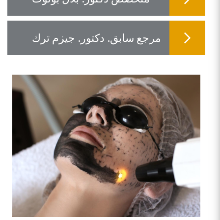
مرجع سابق. دكتور. جيزم ترك