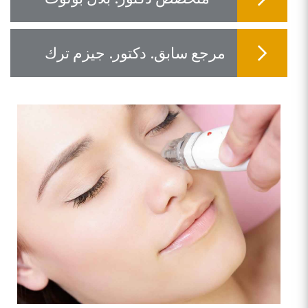
مرجع سابق. دكتور. جيزم ترك