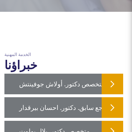
الخدمة المهنية
خبراؤنا
متخصص دكتور. أولاش جوفينتش
مرجع سابق. دكتور. احسان بيرقدار
متخصص دكتور. بلال بولوت