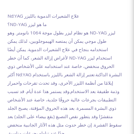
علاج الشعيرات الدموية بالليزر Nd:YAG
ما هو ليزر ND-YAG؟
ليزر ND-YAG هو نظام ليزر بطول موجة 1064 نانومتر. وهو
طول موجي يمكن أن يمتصه الهيموجلوبين، لذلك يمكن
استخدامه بنجاح في علاج الشعيرات الدموية. يمكن أيضًا
استخدام ليزر ND-YAG لأغراض إزالة الشعر، كما أن خطر
الحروق منخفض، خاصة عند استخدامه على الأشخاص ذوي
البشرة الداكنة.تعتبر إزالة الشعر بالليزر باستخدام Nd:YAG أكثر
إيلامًا من أنظمة الليزر الأخرى، وقد تحدث تقرحات واحمرار
وذمة طفيفة بعد الاستخدام.وقد يستمر هذا عدة أيام. قد تسبب
التطبيقات بجرعات عالية حروقًا جلدية، خاصة عند الأشخاص
ذوي البشرة المسمرة. بعد هذه الحروق المؤقتة، يصبح الجلد
متقشرًا وقد يتطور نقص التصبغ (بقع بيضاء على الجلد) بعد
سقوط القشرة. إن خطر حدوث مثل هذه الآثار الجانبية منخفض
جدًا عند تناوله بجرعات مناسبة.