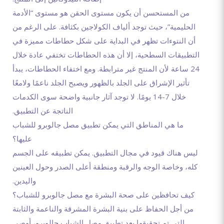
من المستحسن أن يكون مستوى الحقن هو مستوى “الأدمة
الحليمية”، حيث توجد ألياف الكولاجين بكثافة. على الرغم من
أن النتوءات تظهر في البداية على شكل حطاطات مميزة في
التطبيقات السطحية، إلا أن هذه الحطاطات تختفي عادة خلال
24 ساعة لأن المنتج غير مترابطة. ومع اختفاء الحطاطات، يبدأ
تأثير الإشراق على الجلد بالظهور ويصبح الجلد ناعمًا ولامعًا
خلال 7-14 يومًا. لا توجد آثار جانبية واضحة سوى الكدمات
الناتجة عن التطبيق.
ما هي المناطق التي يمكن تطبيق مصل جالوبرو للشباب
عليها؟
ليس هناك قيود في مجال التطبيق. يمكن تطبيقه على الجسم
كله، وخاصة الوجه والرقبة ومنطقة أعلى الصدر وحول العينين
واليدين.
كيف تحافظين على صحة البشرة مع مصل جالوبرو للشباب؟
من أجل الحفاظ على بنية البشرة المشرقة والناعمة والثابتة
التي تم تحقيقها بعد تطبيق مصل الشباب جالوبرو، أوصي