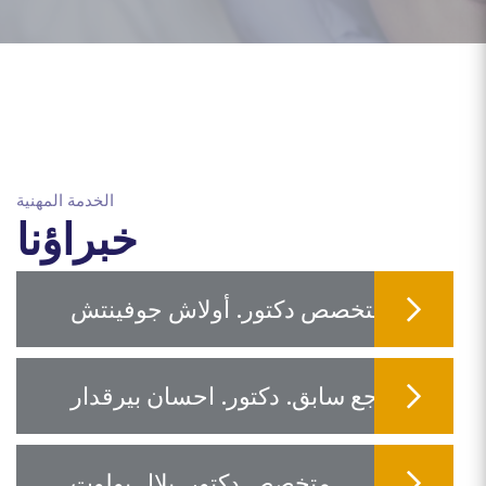
الخدمة المهنية
خبراؤنا
متخصص دكتور. أولاش جوفينتش
مرجع سابق. دكتور. احسان بيرقدار
متخصص دكتور. بلال بولوت