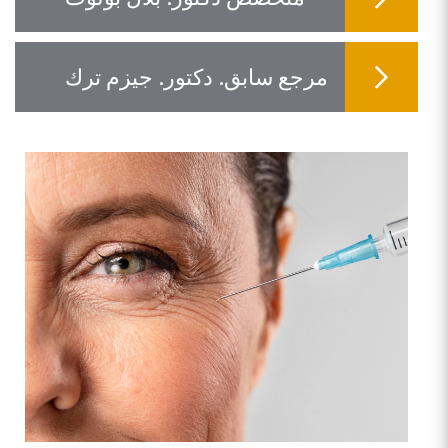
مرجع سابق. دكتور. جيزم ترك