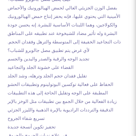
بفضل الوزن الجزيئي العالي لحمض الهيالورونيك والأحماض
الأمينية التي يحتوي عليها، فإنه يحفز إنتاج حمض الهيالورونيك
والكولاجين، وهما اللبنات الأساسية للبشرة. إنه يحسن جودة
البشرة وله تأثير مضاد للشيخوخة عند تطبيقه على المناطق
ذات التجاعيد الخفيفة إلى المتوسطة والترهل وفقدان الحجم.
لأي غرض يتم تطبيق مصل جالوبرو للشباب؟
تجديد الوجه والرقبة والصدر واليدين والجسم
القضاء على خشونة الجلد والتجاعيد
تقليل فقدان حجم الجلد وترهله، وشد الجلد
الحفاظ على فعالية توكسين البوتولينوم وتطبيقات الحشو
المطبقة على الوجه وتقليل الحاجة إلى هذه التطبيقات
زيادة الفعالية من خلال الجمع بين تطبيقات مثل الوخز بالإبر
الدقيقة والترددات الراديوية بالإبرة الذهبية والليزر الجزئي
تسريع شفاء الجروح
تحفيز تكوين أنسجة جديدة
في علاج ندبات الجروح والحروق