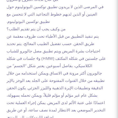
في المرضى الذين لا يريدون تطبيق توكسين البوتولينوم حول
العينين أو الذين لديهم خطوط التجاعيد التي لا تتحسن مع
تطبيق توكسين البوتولينوم.
من وكيف يجب أن يتم تقديم الطلب؟
يتم تنفيذ التطبيق من قبل الأطباء تحت ظروف معقمة عن
طريق الحقن. حسب تفضيل الطبيب المعالج، يتم تحديد
احتياجات بشرة المريض ويتم تطبيق مصل جالوبرو للشباب
على جلستين في شكله المكثف (HMW) و4 جلسات في شكله
الكلاسيكي، بفاصل أسبوعين. يعتبر شكل “الجسم” من
جالوبرون أكثر مرونة في الاتساق ويمكن استخدامه من خلال
تطبيقه من خلال القنوات المفتوحة على الجلد بعد الوخز بالإبر
الدقيقة وتطبيقات الإبرة الذهبية والليزر الجزئي. يكون الحقن
بشكل عام غير مؤلم أو مؤلم قليلاً، ويمكن تحمله بسهولة،
اعتمادًا على عتبة الألم لدى المريض. يمكن إجراء العملية تحت
التخدير الموضعي بعد الانتظار لمدة نصف ساعة، أو عن طريق
إضافة الليدوكائين إلى المنتج.